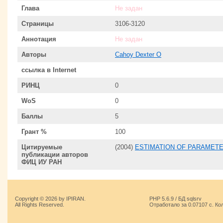
Глава
Не задан
Страницы
3106-3120
Аннотация
Не задан
Авторы
Cahoy Dexter O
ссылка в Internet
РИНЦ
0
WoS
0
Баллы
5
Грант %
100
Цитируемые
(2004)
ESTIMATION OF PARAMETE
публикации авторов
ФИЦ ИУ РАН
Copyright © 2026 by IPIRAN.
PHP 5.6.9 / БД sqlsrv
All Rights Reserved.
Отработало за 0.07107 с. Ко