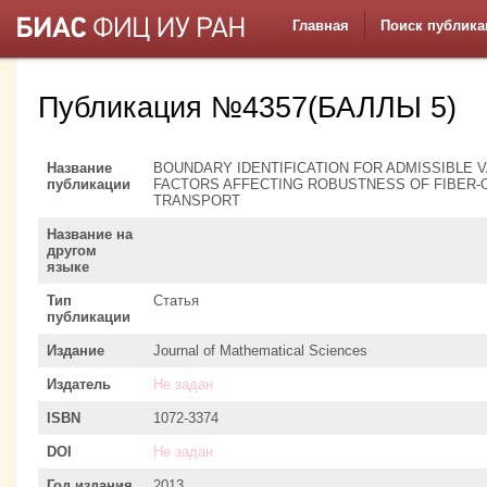
Главная
Поиск публика
Публикация №4357(БАЛЛЫ 5)
Название
BOUNDARY IDENTIFICATION FOR ADMISSIBLE V
публикации
FACTORS AFFECTING ROBUSTNESS OF FIBER-
TRANSPORT
Название на
другом
языке
Тип
Статья
публикации
Издание
Journal of Mathematical Sciences
Издатель
Не задан
ISBN
1072-3374
DOI
Не задан
Год издания
2013