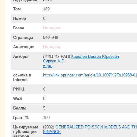
Том
189
Номер
6
Глава
Не задан
Страницы
940–949
Аннотация
Не задан
Авторы
(ФИЦ ИУ РАН)
Королев Виктор Юрьевич
Сурков А.Г.
и др.
ссылка в
http://link.springer.com/article/10.1007%2Fs10958-0
Internet
РИНЦ
0
WoS
0
Баллы
5
Грант %
100
Цитируемые
(2002)
GENERALIZED POISSON MODELS AND THE
публикации
FINANCE
авторов