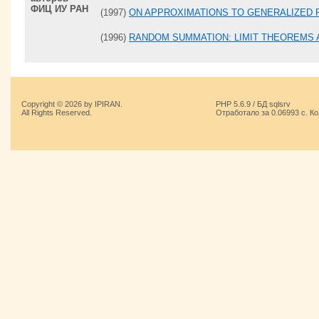
ФИЦ ИУ РАН
(1997)
ON APPROXIMATIONS TO GENERALIZED 
(1996)
RANDOM SUMMATION: LIMIT THEOREMS 
Copyright © 2026 by IPIRAN.
PHP 5.6.9 / БД sqlsrv
All Rights Reserved.
Отработало за 0.06993 с. К