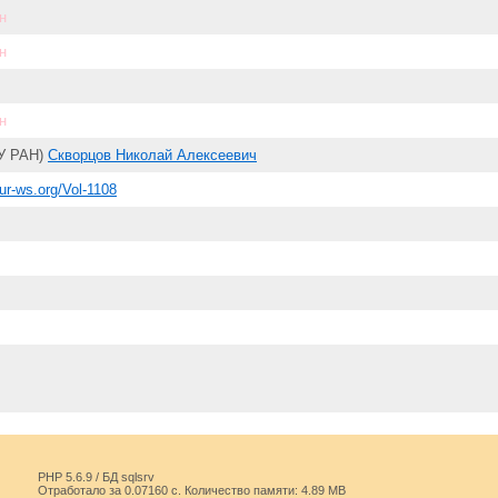
н
н
н
У РАН)
Скворцов Николай Алексеевич
eur-ws.org/Vol-1108
PHP 5.6.9 / БД sqlsrv
Отработало за 0.07160 с. Количество памяти: 4.89 MB