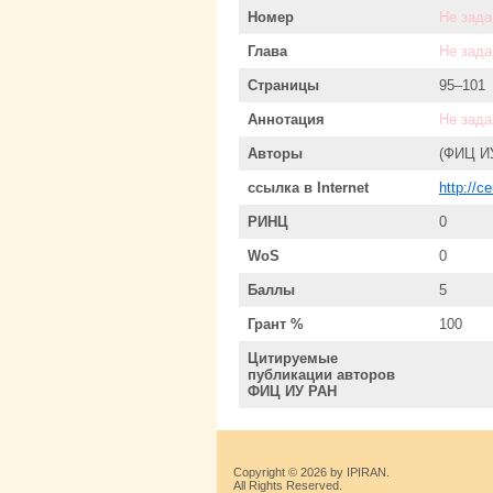
Номер
Не зада
Глава
Не зада
Страницы
95–101
Аннотация
Не зада
Авторы
(ФИЦ И
ссылка в Internet
http://c
РИНЦ
0
WoS
0
Баллы
5
Грант %
100
Цитируемые
публикации авторов
ФИЦ ИУ РАН
Copyright © 2026 by IPIRAN.
All Rights Reserved.