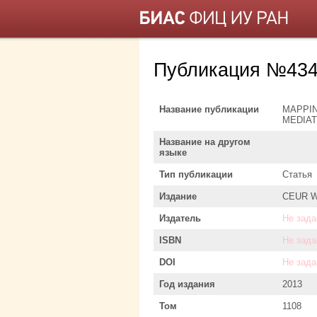
Публикация №434
Название публикации
MAPPIN
MEDIA
Название на другом
языке
Тип публикации
Статья
Издание
CEUR Wo
Издатель
Не зада
ISBN
Не зада
DOI
Не зада
Год издания
2013
Том
1108