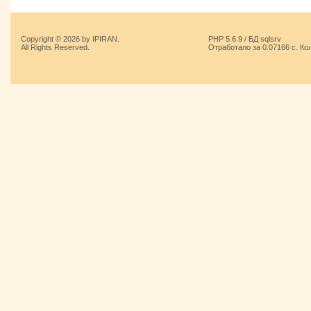
Copyright © 2026 by IPIRAN.
PHP 5.6.9 / БД sqlsrv
All Rights Reserved.
Отработало за 0.07166 с. Ко