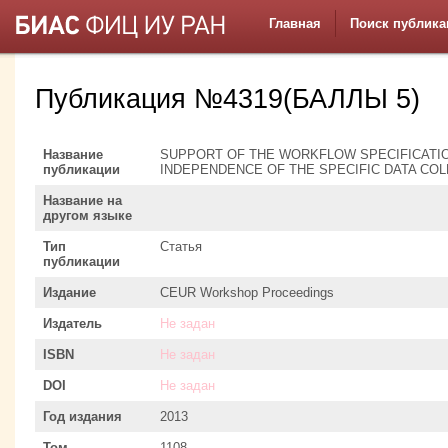
Главная
Поиск публика
Публикация №4319(БАЛЛЫ 5)
Название
SUPPORT OF THE WORKFLOW SPECIFICATIO
публикации
INDEPENDENCE OF THE SPECIFIC DATA CO
Название на
другом языке
Тип
Статья
публикации
Издание
CEUR Workshop Proceedings
Издатель
Не задан
ISBN
Не задан
DOI
Не задан
Год издания
2013
Том
1108