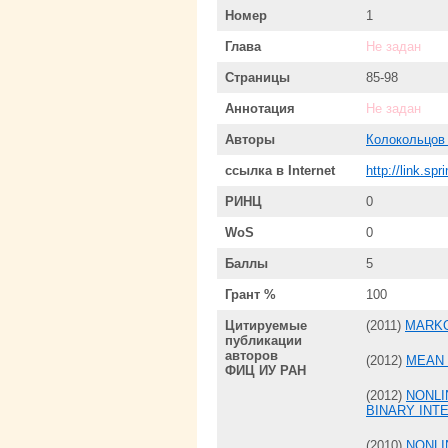
Номер
1
Глава
Не задан
Страницы
85-98
Аннотация
Не задан
Авторы
Колокольцов
ссылка в Internet
http://link.sp
РИНЦ
0
WoS
0
Баллы
5
Грант %
100
Цитируемые
(2011)
MARKO
публикации
авторов
(2012)
MEAN 
ФИЦ ИУ РАН
(2012)
NONLI
BINARY INT
(2010)
NONLI