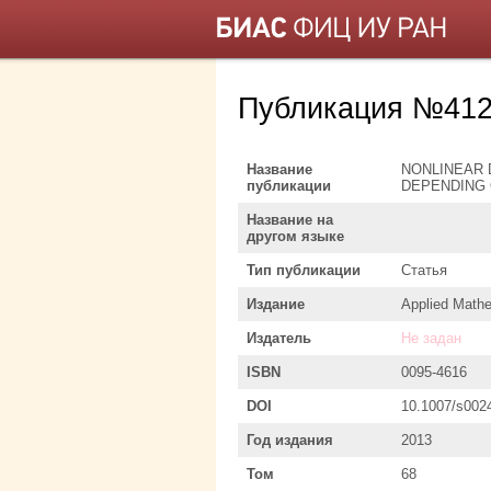
Публикация №412
Название
NONLINEAR 
публикации
DEPENDING 
Название на
другом языке
Тип публикации
Статья
Издание
Applied Mathe
Издатель
Не задан
ISBN
0095-4616
DOI
10.1007/s002
Год издания
2013
Том
68