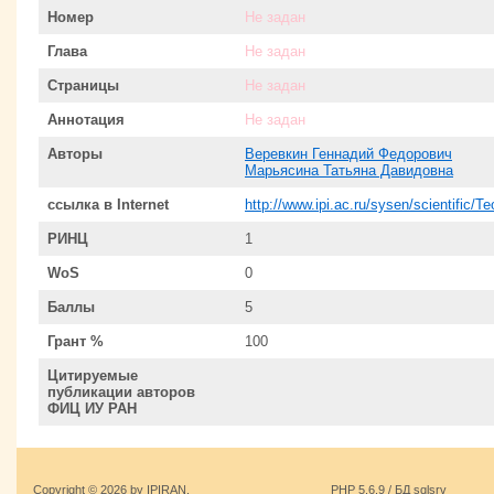
Номер
Не задан
Глава
Не задан
Страницы
Не задан
Аннотация
Не задан
Авторы
Веревкин Геннадий Федорович
Марьясина Татьяна Давидовна
ссылка в Internet
http://www.ipi.ac.ru/sysen/scientific/T
РИНЦ
1
WoS
0
Баллы
5
Грант %
100
Цитируемые
публикации авторов
ФИЦ ИУ РАН
Copyright © 2026 by IPIRAN.
PHP 5.6.9 / БД sqlsrv