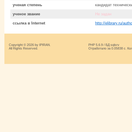
ученая степень
кандидат техническ
ученое звание
Не задан
ссылка в Internet
http://elibrary.ru/au
Copyright © 2026 by IPIRAN.
PHP 5.6.9 / БД sqlsrv
All Rights Reserved.
Отработало за 0.05838 с. Ко