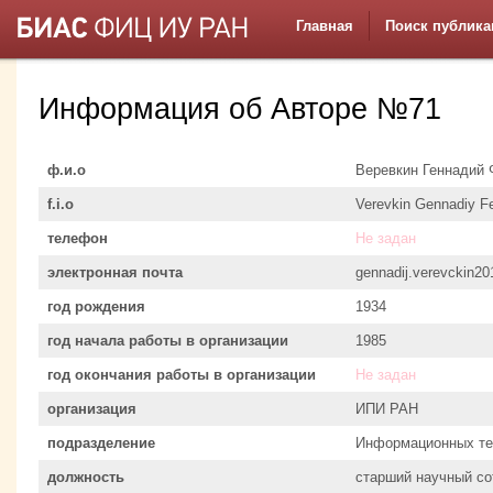
Главная
Поиск публика
Информация об Авторе №71
ф.и.о
Веревкин Геннадий
f.i.o
Verevkin Gennadiy F
телефон
Не задан
электронная почта
gennadij.verevckin2
год рождения
1934
год начала работы в организации
1985
год окончания работы в организации
Не задан
организация
ИПИ РАН
подразделение
Информационных тех
должность
старший научный со