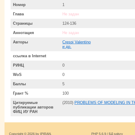
Номер
1
Глава
Не задан
Страницы
124-136
Аннотация
Не задан
Авторы
Crespi Valentino
и др.
ссылка в Internet
РИНЦ
0
WoS
0
Баллы
5
Грант %
100
Цитируемые
(2010)
PROBLEMS OF MODELING IN T
публикации авторов
ФИЦ ИУ РАН
Copyright © 2026 by IPIRAN.
PHP 5.6.9 / БД sqlsrv