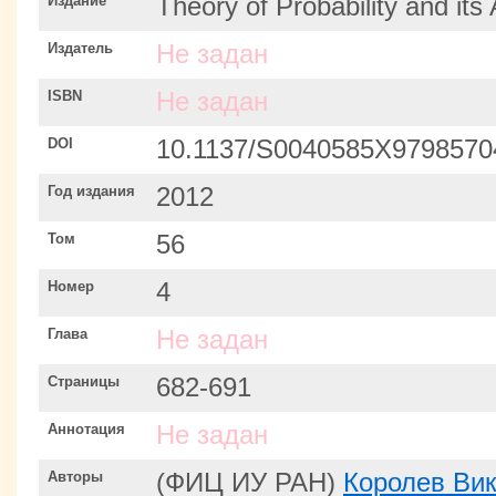
Издание
Theory of Probability and its 
Издатель
Не задан
ISBN
Не задан
DOI
10.1137/S0040585X9798570
Год издания
2012
Том
56
Номер
4
Глава
Не задан
Страницы
682-691
Аннотация
Не задан
Авторы
(ФИЦ ИУ РАН)
Королев Ви