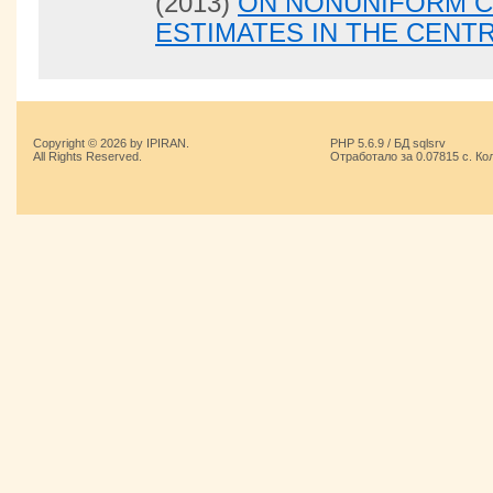
(2013)
ON NONUNIFORM 
ESTIMATES IN THE CENT
Copyright © 2026 by IPIRAN.
PHP 5.6.9 / БД sqlsrv
All Rights Reserved.
Отработало за 0.07815 с. Ко