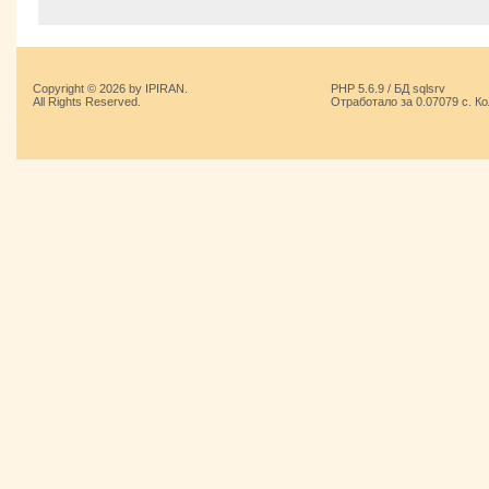
Copyright © 2026 by IPIRAN.
PHP 5.6.9 / БД sqlsrv
All Rights Reserved.
Отработало за 0.07079 с. К