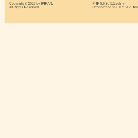
Copyright © 2026 by IPIRAN.
PHP 5.6.9 / БД sqlsrv
All Rights Reserved.
Отработало за 0.07151 с. Ко