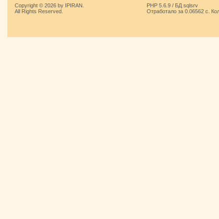
Copyright © 2026 by IPIRAN.
PHP 5.6.9 / БД sqlsrv
All Rights Reserved.
Отработало за 0.06562 с. Ко