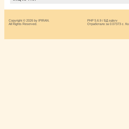
Copyright © 2026 by IPIRAN.
PHP 5.6.9 / БД sqlsrv
All Rights Reserved.
Отработало за 0.07373 с. К