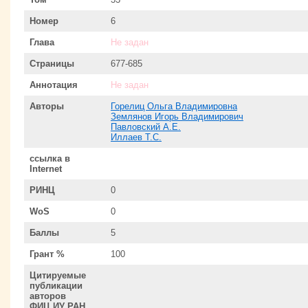
Номер
6
Глава
Не задан
Страницы
677-685
Аннотация
Не задан
Авторы
Горелиц Ольга Владимировна
Землянов Игорь Владимирович
Павловский А.Е.
Иллаев Т.С.
ссылка в
Internet
РИНЦ
0
WoS
0
Баллы
5
Грант %
100
Цитируемые
публикации
авторов
ФИЦ ИУ РАН