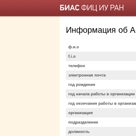
Информация об А
ф.и.о
f.i.o
телефон
электронная почта
год рождения
год начала работы в организации
год окончания работы в организа
организация
подразделение
должность