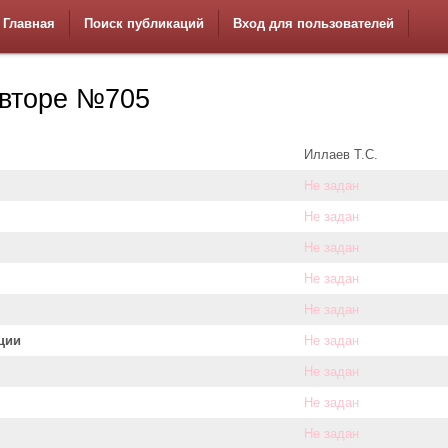
Главная
Поиск публикаций
Вход для пользователей
вторе №705
Иллаев Т.С.
Не задан
Не задан
Не задан
Не задан
Не задан
ции
Не задан
Не задан
Не задан
Не задан