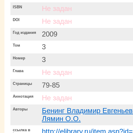
ISBN
Не задан
DOI
Не задан
Год издания
2009
Том
3
Номер
3
Глава
Не задан
Страницы
79-85
Аннотация
Не задан
Авторы
Бенинг Владимир Евгеньев
Лямин О.О.
ссылка в
http://elibrary.ru/item.asp?i