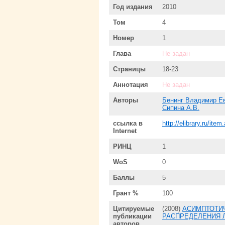
Год издания
2010
Том
4
Номер
1
Глава
Не задан
Страницы
18-23
Аннотация
Не задан
Авторы
Бенинг Владимир Е
Сипина А.В.
ссылка в
http://elibrary.ru/it
Internet
РИНЦ
1
WoS
0
Баллы
5
Грант %
100
Цитируемые
(2008)
АСИМПТОТИ
публикации
РАСПРЕДЕЛЕНИЯ 
авторов