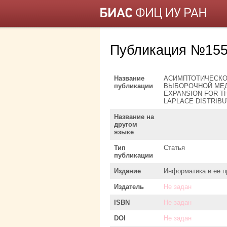
Публикация №15
Название
АСИМПТОТИЧЕСКО
публикации
ВЫБОРОЧНОЙ МЕДИ
EXPANSION FOR T
LAPLACE DISTRIBU
Название на
другом
языке
Тип
Статья
публикации
Издание
Информатика и ее 
Издатель
Не задан
ISBN
Не задан
DOI
Не задан