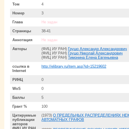
Том
4
Номер
3
Глава
Не задан
Страницы
38-41
Аннотация
Не задан
Авторы
(ФИЦ ИУ РАН)
Грушо Александр Александрович
(ФИЦ ИУ РАН)
Грушо Николай Александрович
(ФИЦ ИУ РАН)
Тимонина Елена Евгеньевна
ссылка в
http://elibrary.ru/item.asp?id=15219602
Internet
РИНЦ
0
WoS
0
Баллы
5
Грант %
100
Цитируемые
(1973)
О ПРЕДЕЛЬНЫХ РАСПРЕДЕЛЕНИЯХ НЕ
публикации
АВТОМАТНЫХ ГРАФОВ
авторов
ФИЦ ИУ РАН