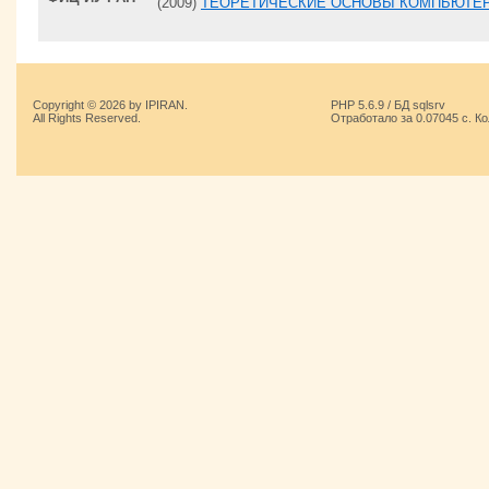
(2009)
ТЕОРЕТИЧЕСКИЕ ОСНОВЫ КОМПЬЮТЕ
Copyright © 2026 by IPIRAN.
PHP 5.6.9 / БД sqlsrv
All Rights Reserved.
Отработало за 0.07045 с. К