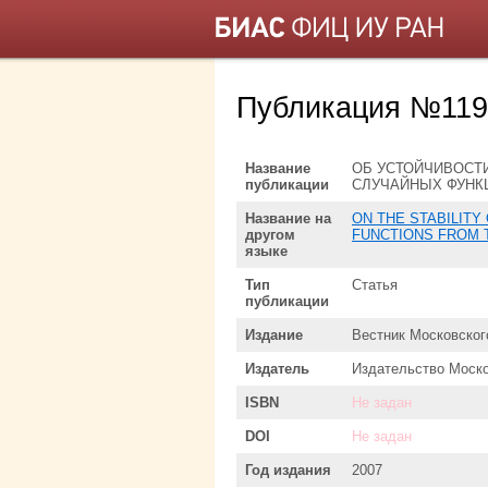
Публикация №119
Название
ОБ УСТОЙЧИВОСТ
публикации
СЛУЧАЙНЫХ ФУНК
Название на
ON THE STABILITY
другом
FUNCTIONS FROM T
языке
Тип
Статья
публикации
Издание
Вестник Московског
Издатель
Издательство Моско
ISBN
Не задан
DOI
Не задан
Год издания
2007