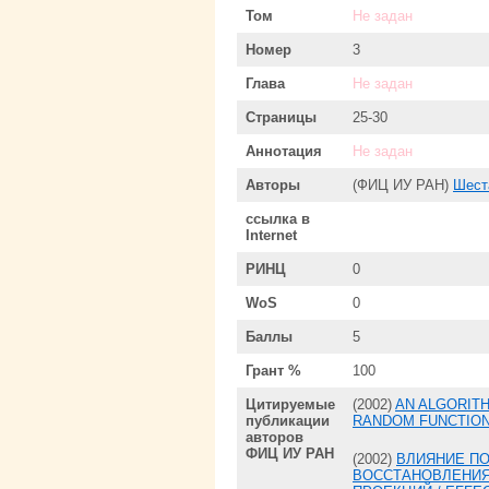
Том
Не задан
Номер
3
Глава
Не задан
Страницы
25-30
Аннотация
Не задан
Авторы
(ФИЦ ИУ РАН)
Шест
ссылка в
Internet
РИНЦ
0
WoS
0
Баллы
5
Грант %
100
Цитируемые
(2002)
AN ALGORITH
публикации
RANDOM FUNCTION
авторов
ФИЦ ИУ РАН
(2002)
ВЛИЯНИЕ П
ВОССТАНОВЛЕНИЯ