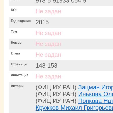
978-5-91933-054-9
DOI
Не задан
Год издания
2015
Том
Не задан
Номер
Не задан
Глава
Не задан
Страницы
143-153
Аннотация
Не задан
Авторы
(ФИЦ ИУ РАН)
Зацман Иго
(ФИЦ ИУ РАН)
Инькова Ол
(ФИЦ ИУ РАН)
Попкова На
Кружков Михаил Григорьев