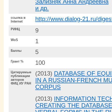
Зализняк Анна Андреевна
и др.
ссылка в
http://www.dialog-21.ru/diges
Internet
РИНЦ
9
WoS
1
Баллы
5
Грант %
100
Цитируемые
(2013)
DATABASE OF EQU
публикации
IN A RUSSIAN-FRENCH MU
авторов
ФИЦ ИУ РАН
CORPUS
(2013)
INFORMATION TEC
CREATING THE DATABASE