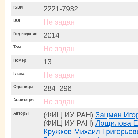
ISBN
2221-7932
DOI
Не задан
Год издания
2014
Том
Не задан
Номер
13
Глава
Не задан
Страницы
284–296
Аннотация
Не задан
Авторы
(ФИЦ ИУ РАН)
Зацман Иго
(ФИЦ ИУ РАН)
Лощилова Е
Кружков Михаил Григорьев