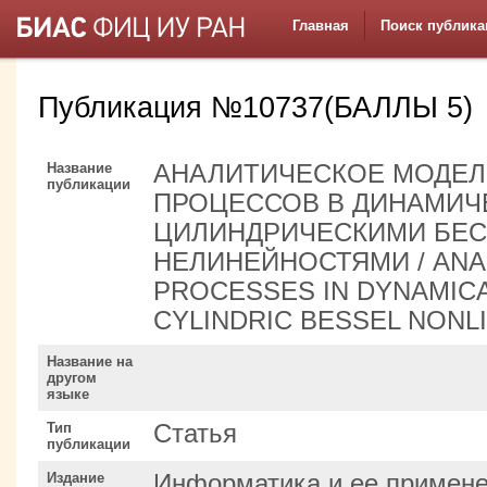
Главная
Поиск публика
Публикация №10737(БАЛЛЫ 5)
Название
АНАЛИТИЧЕСКОЕ МОДЕ
публикации
ПРОЦЕССОВ В ДИНАМИЧ
ЦИЛИНДРИЧЕСКИМИ БЕ
НЕЛИНЕЙНОСТЯМИ / ANA
PROCESSES IN DYNAMIC
CYLINDRIC BESSEL NONL
Название на
другом
языке
Тип
Статья
публикации
Издание
Информатика и ее примен