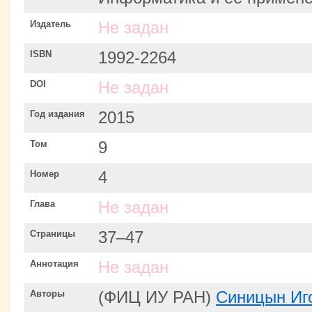
Издатель
Не задан
ISBN
1992-2264
DOI
Не задан
Год издания
2015
Том
9
Номер
4
Глава
Не задан
Страницы
37–47
Аннотация
Не задан
Авторы
(ФИЦ ИУ РАН)
Синицын Иг