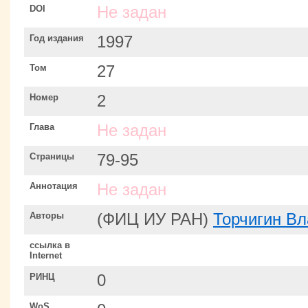
DOI
Не задан
Год издания
1997
Том
27
Номер
2
Глава
Не задан
Страницы
79-95
Аннотация
Не задан
Авторы
(ФИЦ ИУ РАН)
Торчигин В
ссылка в
Internet
РИНЦ
0
WoS