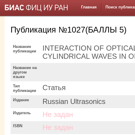
Главная
Поиск публика
Публикация №1027(БАЛЛЫ 5)
Название
INTERACTION OF OPTICA
публикации
CYLINDRICAL WAVES IN 
Название на
другом
языке
Тип
Статья
публикации
Издание
Russian Ultrasonics
Издатель
Не задан
ISBN
Не задан