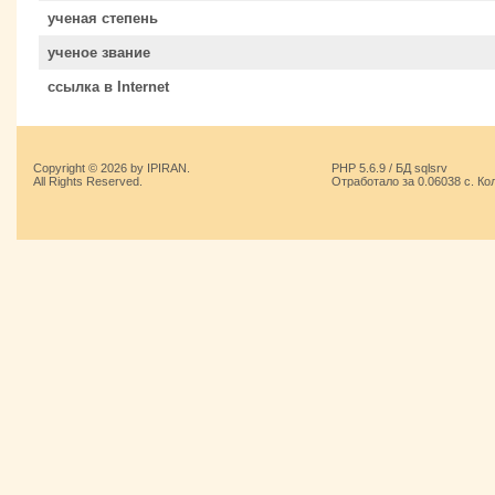
ученая степень
ученое звание
ссылка в Internet
Copyright © 2026 by IPIRAN.
PHP 5.6.9 / БД sqlsrv
All Rights Reserved.
Отработало за 0.06038 с. Ко