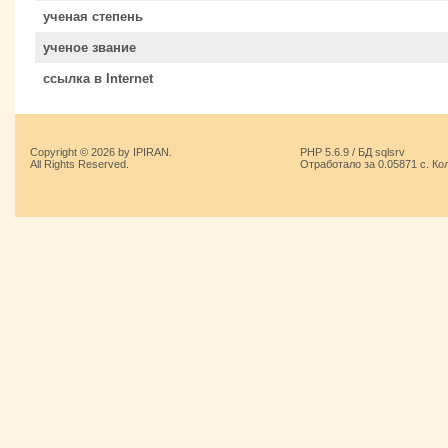
ученая степень
ученое звание
ссылка в Internet
Copyright © 2026 by IPIRAN.
PHP 5.6.9 / БД sqlsrv
All Rights Reserved.
Отработало за 0.05871 с. Ко