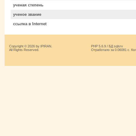
ученая степень
ученое звание
ссылка в Internet
Copyright © 2026 by IPIRAN.
PHP 5.6.9 / БД sqlsrv
All Rights Reserved.
Отработало за 0.06081 с. Ко