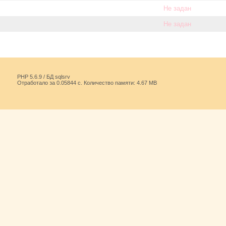
Не задан
Не задан
PHP 5.6.9 / БД sqlsrv
Отработало за 0.05844 с. Количество памяти: 4.67 MB