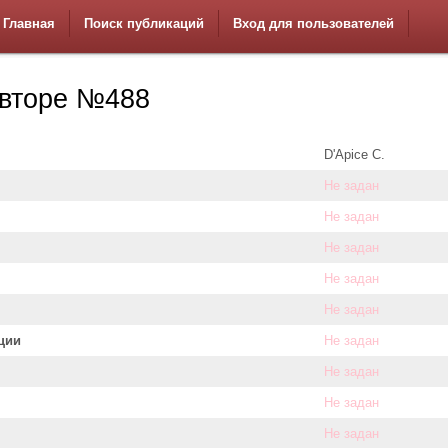
Главная
Поиск публикаций
Вход для пользователей
вторе №488
D'Apice C.
Не задан
Не задан
Не задан
Не задан
Не задан
ции
Не задан
Не задан
Не задан
Не задан