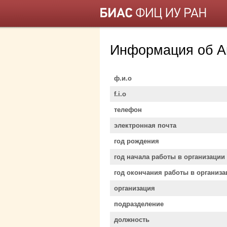
Информация об А
ф.и.о
f.i.o
телефон
электронная почта
год рождения
год начала работы в организации
год окончания работы в организа
организация
подразделение
должность