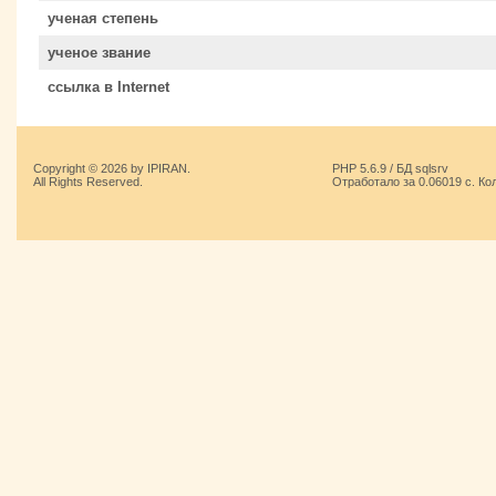
ученая степень
ученое звание
ссылка в Internet
Copyright © 2026 by IPIRAN.
PHP 5.6.9 / БД sqlsrv
All Rights Reserved.
Отработало за 0.06019 с. Ко