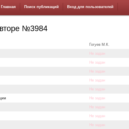
Главная
Поиск публикаций
Вход для пользователей
вторе №3984
Гогуев М.К.
Не задан
Не задан
Не задан
Не задан
Не задан
ции
Не задан
Не задан
Не задан
Не задан