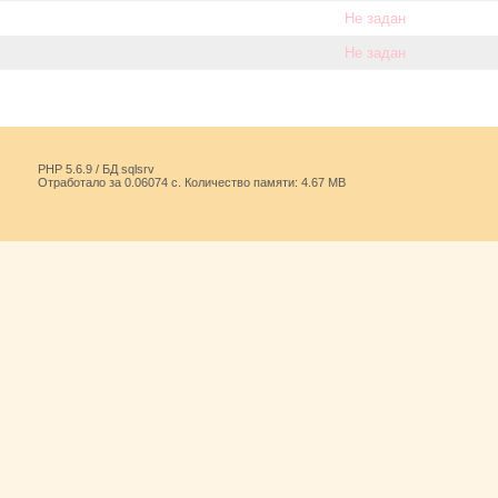
Не задан
Не задан
PHP 5.6.9 / БД sqlsrv
Отработало за 0.06074 с. Количество памяти: 4.67 MB