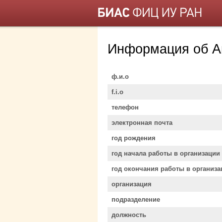
Информация об А
ф.и.о
f.i.o
телефон
электронная почта
год рождения
год начала работы в организации
год окончания работы в организа
организация
подразделение
должность