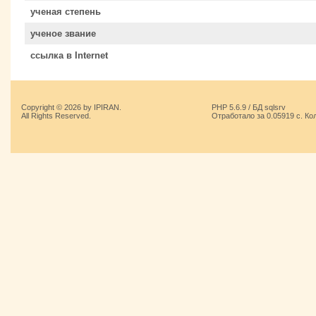
ученая степень
ученое звание
ссылка в Internet
Copyright © 2026 by IPIRAN.
PHP 5.6.9 / БД sqlsrv
All Rights Reserved.
Отработало за 0.05919 с. Ко