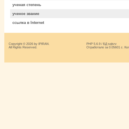
ученая степень
ученое звание
ссылка в Internet
Copyright © 2026 by IPIRAN.
PHP 5.6.9 / БД sqlsrv
All Rights Reserved.
Отработало за 0.05601 с. Ко