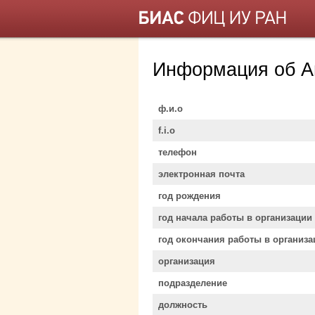
Информация об А
ф.и.о
f.i.o
телефон
электронная почта
год рождения
год начала работы в организации
год окончания работы в организа
организация
подразделение
должность