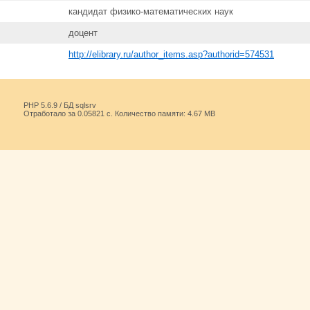
кандидат физико-математических наук
доцент
http://elibrary.ru/author_items.asp?authorid=574531
PHP 5.6.9 / БД sqlsrv
Отработало за 0.05821 с. Количество памяти: 4.67 MB