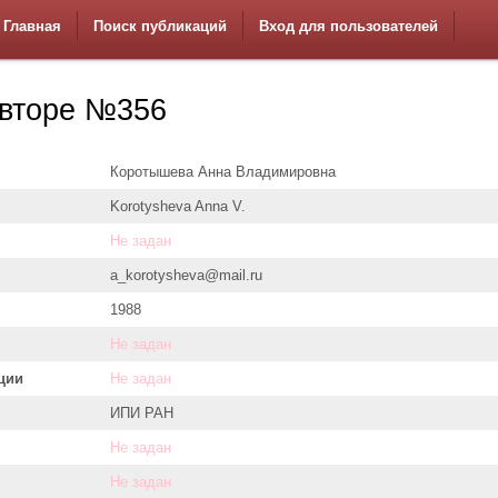
Главная
Поиск публикаций
Вход для пользователей
вторе №356
Коротышева Анна Владимировна
Korotysheva Anna V.
Не задан
a_korotysheva@mail.ru
1988
Не задан
ции
Не задан
ИПИ РАН
Не задан
Не задан