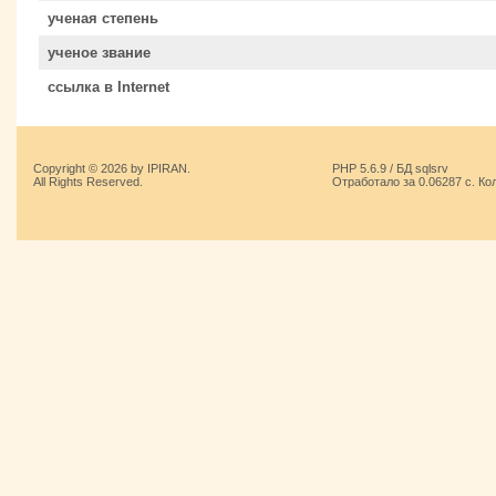
ученая степень
ученое звание
ссылка в Internet
Copyright © 2026 by IPIRAN.
PHP 5.6.9 / БД sqlsrv
All Rights Reserved.
Отработало за 0.06287 с. Ко