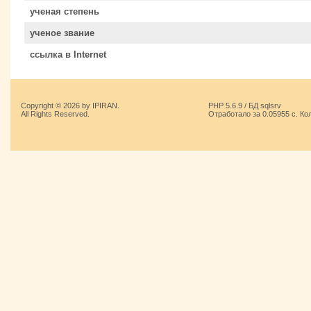
ученая степень
ученое звание
ссылка в Internet
Copyright © 2026 by IPIRAN.
PHP 5.6.9 / БД sqlsrv
All Rights Reserved.
Отработало за 0.05955 с. Ко