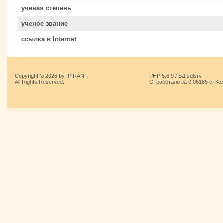
ученая степень
ученое звание
ссылка в Internet
Copyright © 2026 by IPIRAN.
PHP 5.6.9 / БД sqlsrv
All Rights Reserved.
Отработало за 0.06185 с. Ко