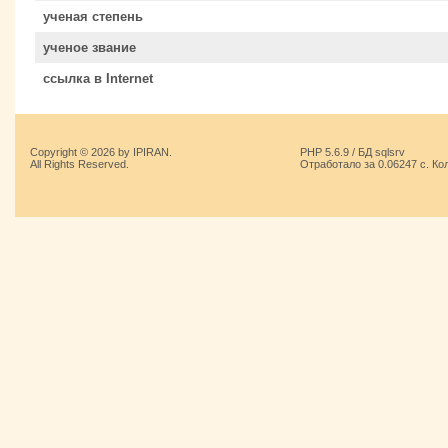
ученая степень
ученое звание
ссылка в Internet
Copyright © 2026 by IPIRAN.
PHP 5.6.9 / БД sqlsrv
All Rights Reserved.
Отработало за 0.06247 с. Ко