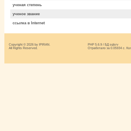
ученая степень
ученое звание
ссылка в Internet
Copyright © 2026 by IPIRAN.
PHP 5.6.9 / БД sqlsrv
All Rights Reserved.
Отработало за 0.05934 с. Ко