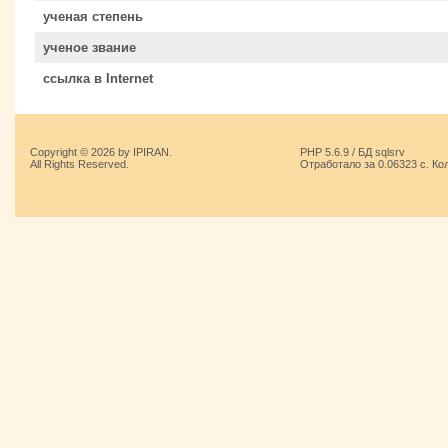
ученая степень
ученое звание
ссылка в Internet
Copyright © 2026 by IPIRAN.
PHP 5.6.9 / БД sqlsrv
All Rights Reserved.
Отработало за 0.06323 с. Ко