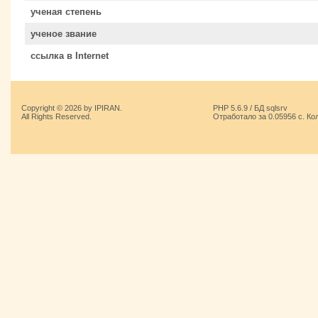
ученая степень
ученое звание
ссылка в Internet
Copyright © 2026 by IPIRAN.
PHP 5.6.9 / БД sqlsrv
All Rights Reserved.
Отработало за 0.05956 с. Ко