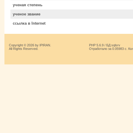
ученая степень
ученое звание
ссылка в Internet
Copyright © 2026 by IPIRAN.
PHP 5.6.9 / БД sqlsrv
All Rights Reserved.
Отработало за 0.05983 с. Ко