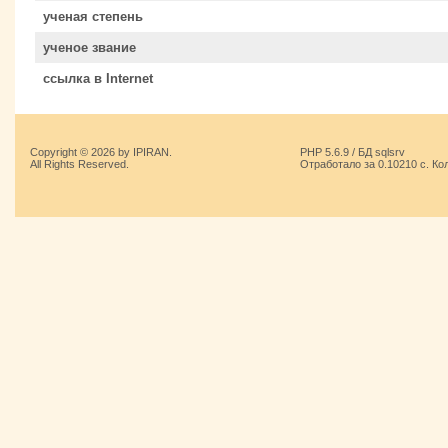
ученая степень
ученое звание
ссылка в Internet
Copyright © 2026 by IPIRAN.
PHP 5.6.9 / БД sqlsrv
All Rights Reserved.
Отработало за 0.10210 с. Ко