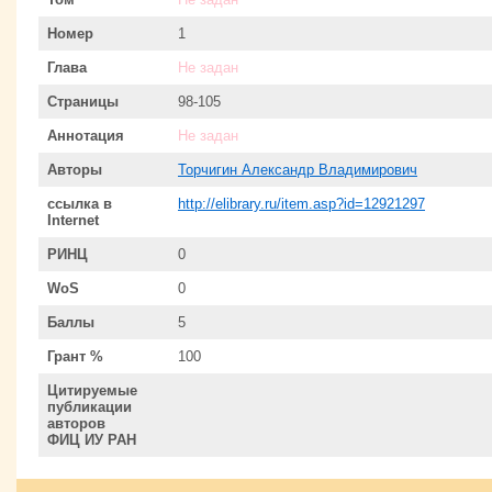
Номер
1
Глава
Не задан
Страницы
98-105
Аннотация
Не задан
Авторы
Торчигин Александр Владимирович
ссылка в
http://elibrary.ru/item.asp?id=12921297
Internet
РИНЦ
0
WoS
0
Баллы
5
Грант %
100
Цитируемые
публикации
авторов
ФИЦ ИУ РАН