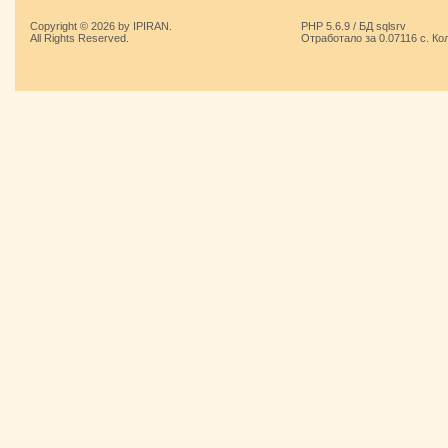
Copyright © 2026 by IPIRAN.
PHP 5.6.9 / БД sqlsrv
All Rights Reserved.
Отработало за 0.07116 с. Ко