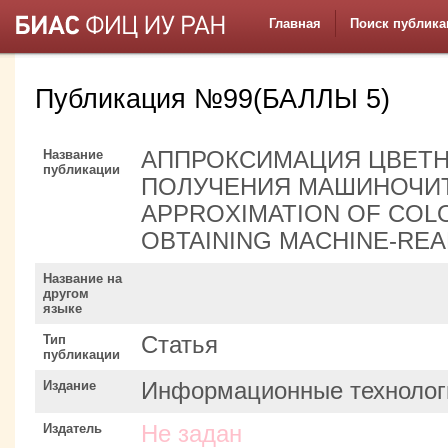
Главная
Поиск публика
Публикация №99(БАЛЛЫ 5)
Название
АППРОКСИМАЦИЯ ЦВЕТН
публикации
ПОЛУЧЕНИЯ МАШИНОЧИТ
APPROXIMATION OF COL
OBTAINING MACHINE-RE
Название на
другом
языке
Тип
Статья
публикации
Издание
Информационные технолог
Издатель
Не задан