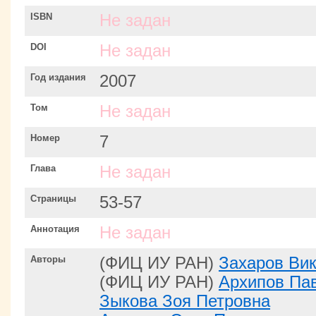
ISBN
Не задан
DOI
Не задан
Год издания
2007
Том
Не задан
Номер
7
Глава
Не задан
Страницы
53-57
Аннотация
Не задан
Авторы
(ФИЦ ИУ РАН)
Захаров Ви
(ФИЦ ИУ РАН)
Архипов Па
Зыкова Зоя Петровна