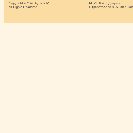
Copyright © 2026 by IPIRAN.
PHP 5.6.9 / БД sqlsrv
All Rights Reserved.
Отработало за 0.07288 с. Ко