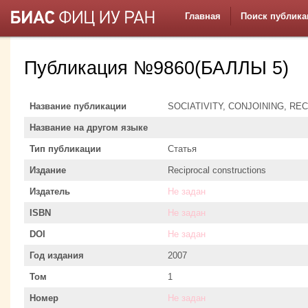
Главная
Поиск публика
Публикация №9860(БАЛЛЫ 5)
Название публикации
SOCIATIVITY, CONJOINING, REC
Название на другом языке
Тип публикации
Статья
Издание
Reciprocal constructions
Издатель
Не задан
ISBN
Не задан
DOI
Не задан
Год издания
2007
Том
1
Номер
Не задан