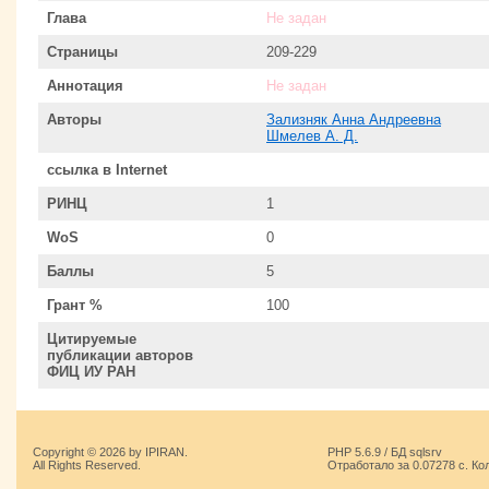
Глава
Не задан
Страницы
209-229
Аннотация
Не задан
Авторы
Зализняк Анна Андреевна
Шмелев А. Д.
ссылка в Internet
РИНЦ
1
WoS
0
Баллы
5
Грант %
100
Цитируемые
публикации авторов
ФИЦ ИУ РАН
Copyright © 2026 by IPIRAN.
PHP 5.6.9 / БД sqlsrv
All Rights Reserved.
Отработало за 0.07278 с. Ко