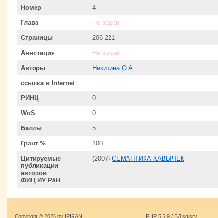
Номер
4
Глава
Не задан
Страницы
206-221
Аннотация
Не задан
Авторы
Никитина О.А.
ссылка в Internet
РИНЦ
0
WoS
0
Баллы
5
Грант %
100
Цитируемые
(2007)
СЕМАНТИКА КАВЫЧЕК
публикации
авторов
ФИЦ ИУ РАН
Copyright © 2026 by IPIRAN.
PHP 5.6.9 / БД sqlsrv