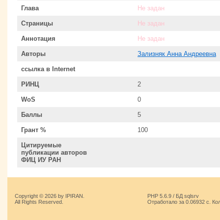
Глава
Не задан
Страницы
Не задан
Аннотация
Не задан
Авторы
Зализняк Анна Андреевна
ссылка в Internet
РИНЦ
2
WoS
0
Баллы
5
Грант %
100
Цитируемые
публикации авторов
ФИЦ ИУ РАН
Copyright © 2026 by IPIRAN.
PHP 5.6.9 / БД sqlsrv
All Rights Reserved.
Отработало за 0.06932 с. Ко