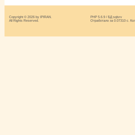
Copyright © 2026 by IPIRAN.
PHP 5.6.9 / БД sqlsrv
All Rights Reserved.
Отработало за 0.07310 с. Ко