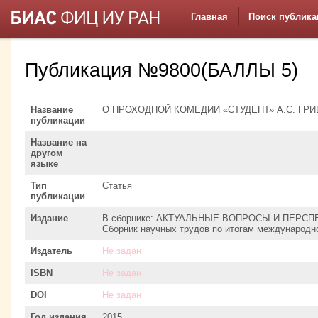
Главная
Поиск публика
Публикация №9800(БАЛЛЫ 5)
Название
О ПРОХОДНОЙ КОМЕДИИ «СТУДЕНТ» А.С. ГР
публикации
Название на
другом
языке
Тип
Статья
публикации
Издание
В сборнике: АКТУАЛЬНЫЕ ВОПРОСЫ И ПЕРС
Сборник научных трудов по итогам международн
Издатель
Не задан
ISBN
Не задан
DOI
Не задан
Год издания
2015