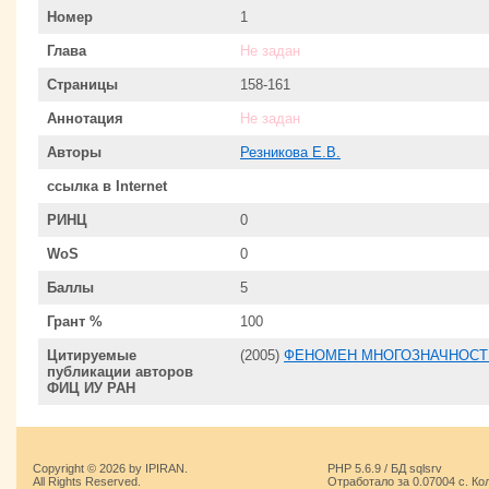
Номер
1
Глава
Не задан
Страницы
158-161
Аннотация
Не задан
Авторы
Резникова Е.В.
ссылка в Internet
РИНЦ
0
WoS
0
Баллы
5
Грант %
100
Цитируемые
(2005)
ФЕНОМЕН МНОГОЗНАЧНОСТ
публикации авторов
ФИЦ ИУ РАН
Copyright © 2026 by IPIRAN.
PHP 5.6.9 / БД sqlsrv
All Rights Reserved.
Отработало за 0.07004 с. Ко