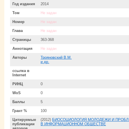
Год издания
2014
Том
Не задан
Номер
Не задан
Глава
Не задан
Страницы
363-368
Аннотация
Не задан
Авторы
Трояновский В.М.
и др.
ссылка в
Internet
РИНЦ
0
WoS
0
Баллы
5
Грант %
100
Цитируемые
(2012)
БИОСОЦИОЛОГИЯ МОЛОДЕЖИ И ПРОБЛ
публикации
В ИНФОРМАЦИОННОМ ОБЩЕСТВЕ
авторов