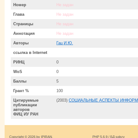
Номер
Не задан
Глава
Не задан
Страницы
Не задан
Аннотация
Не задан
Авторы
Гац И.Ю.
ссылка в Internet
РИНЦ
0
WoS
0
Баллы
5
Грант %
100
Цитируемые
(2003)
СОЦИАЛЬНЫЕ АСПЕКТЫ ИНФОРМ
публикации
авторов
ФИЦ ИУ РАН
Copyright © 2026 by IPIRAN.
PHP 5.6.9 / БД sqlsrv